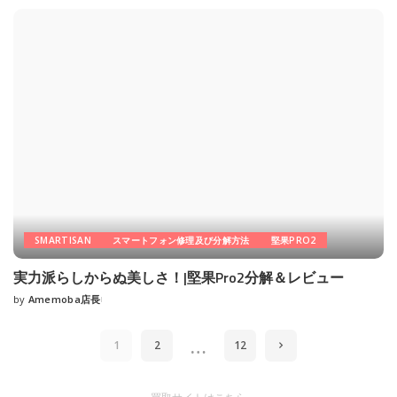
by
SMARTISAN
スマートフォン修理及び分解方法
堅果PRO2
実力派らしからぬ美しさ！|堅果Pro2分解＆レビュー
by
Amemoba店長
Posted
by
…
1
2
12