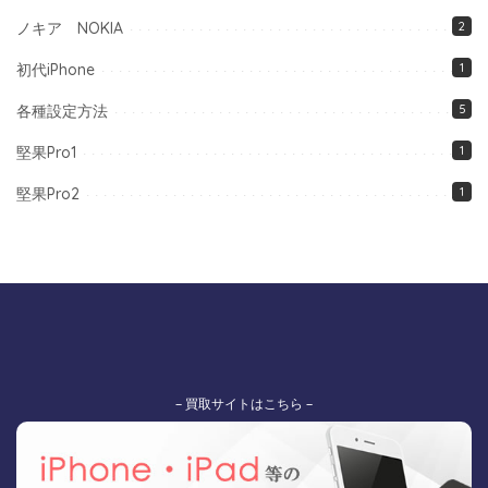
ノキア NOKIA
2
初代iPhone
1
各種設定方法
5
堅果Pro1
1
堅果Pro2
1
– 買取サイトはこちら –