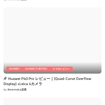
Posted
by
HUAWEI
HUAWEI P40 PRO
スマホレビュー
Huawei P40 Pro レビュー｜(Quad-Curve Overflow
Display) +Leica 4カメラ
by
Amemoba店長
Posted
by