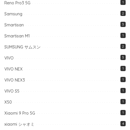
Reno Pro3 5G
1
Samsung
2
Smartisan
3
Smartisan M1
1
SUMSUNG サムスン
2
VIVO
3
VIVO NEX
1
VIVO NEX3
1
VIVO S5
1
X50
1
Xiaomi 9 Pro 5G
1
xiaomi シャオミ
4