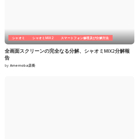
シャオミ
シャオミMIX2
スマートフォン修理及び分解方法
全画面スクリーンの完全なる分解、シャオミMIX2分解報
告
by
Amemoba店長
Posted
by