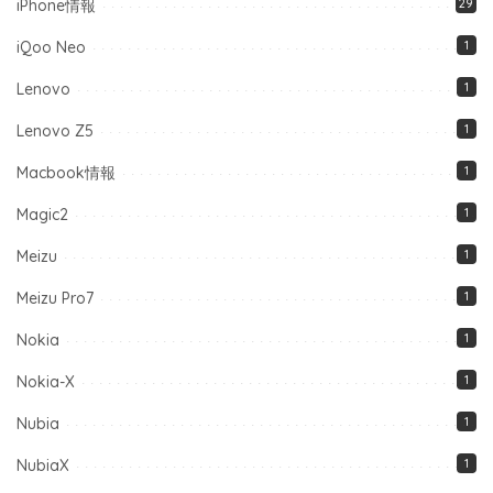
iPhone情報
29
iQoo Neo
1
Lenovo
1
Lenovo Z5
1
Macbook情報
1
Magic2
1
Meizu
1
Meizu Pro7
1
Nokia
1
Nokia-X
1
Nubia
1
NubiaX
1