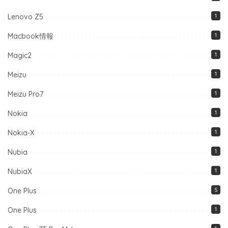
Lenovo Z5
1
Macbook情報
1
Magic2
1
Meizu
1
Meizu Pro7
1
Nokia
1
Nokia-X
1
Nubia
1
NubiaX
1
One Plus
5
One Plus
1