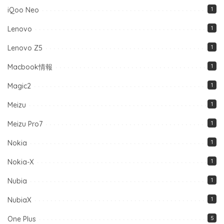
iQoo Neo
1
Lenovo
1
Lenovo Z5
1
Macbook情報
1
Magic2
1
Meizu
1
Meizu Pro7
1
Nokia
1
Nokia-X
1
Nubia
1
NubiaX
1
One Plus
5