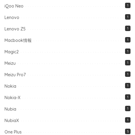
iQoo Neo
1
Lenovo
1
Lenovo Z5
1
Macbook情報
1
Magic2
1
Meizu
1
Meizu Pro7
1
Nokia
1
Nokia-X
1
Nubia
1
NubiaX
1
One Plus
5