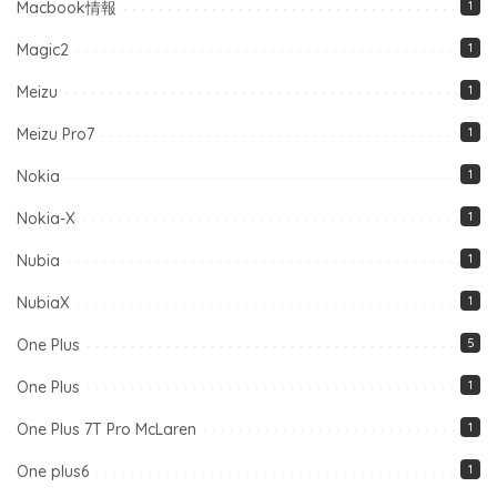
Macbook情報
1
Magic2
1
Meizu
1
Meizu Pro7
1
Nokia
1
Nokia-X
1
Nubia
1
NubiaX
1
One Plus
5
One Plus
1
One Plus 7T Pro McLaren
1
One plus6
1