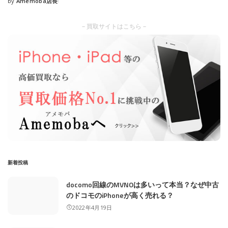
by
Amemoba店長
Posted
by
– 買取サイトはこちら –
新着投稿
docomo回線のMVNOは多いって本当？なぜ中古
のドコモのiPhoneが高く売れる？
2022年4月19日