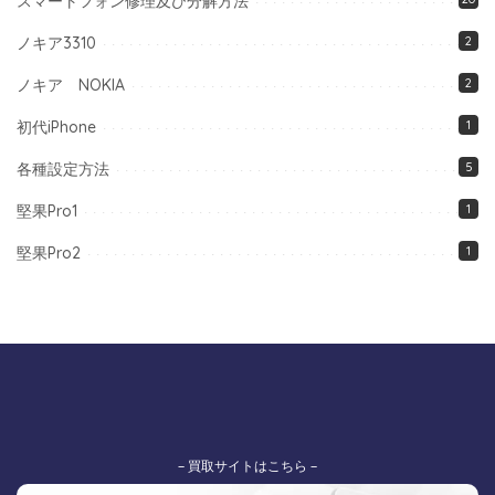
スマートフォン修理及び分解方法
ノキア3310
2
ノキア NOKIA
2
初代iPhone
1
各種設定方法
5
堅果Pro1
1
堅果Pro2
1
– 買取サイトはこちら –