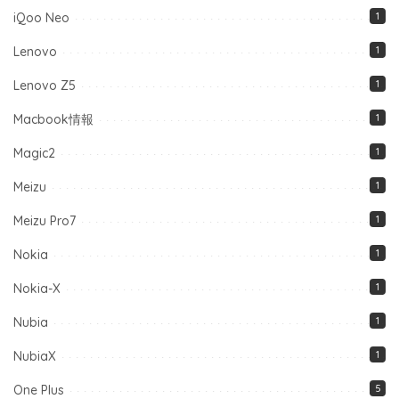
iQoo Neo
1
Lenovo
1
Lenovo Z5
1
Macbook情報
1
Magic2
1
Meizu
1
Meizu Pro7
1
Nokia
1
Nokia-X
1
Nubia
1
NubiaX
1
One Plus
5