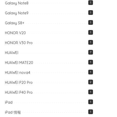
Galaxy Note8
1
Galaxy Note9
1
Galaxy S8+
1
HONOR V20
1
HONOR V30 Pro
1
HUAWEI
7
HUAWEI MATE20
1
HUAWEI nova4
1
HUAWEI P20 Pro
2
HUAWEI P40 Pro
1
iPad
1
iPad 情報
1