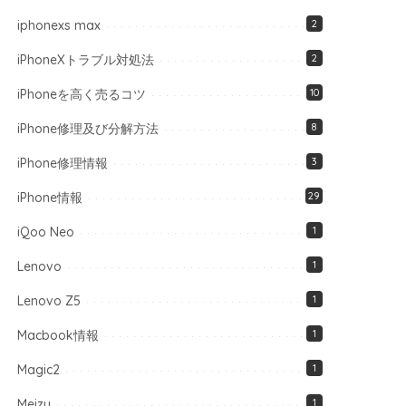
iphonexs max
2
iPhoneXトラブル対処法
2
iPhoneを高く売るコツ
10
iPhone修理及び分解方法
8
iPhone修理情報
3
iPhone情報
29
iQoo Neo
1
Lenovo
1
Lenovo Z5
1
Macbook情報
1
Magic2
1
Meizu
1