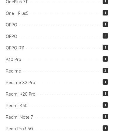
OnePlus 7T
1
One Plus5
1
OPPO
1
OPPO
2
OPPO R11
1
P30 Pro
1
Realme
2
Realme X2 Pro
1
Redmi K20 Pro
1
Redmi K30
1
Redmi Note 7
1
Reno Pro3 5G
1