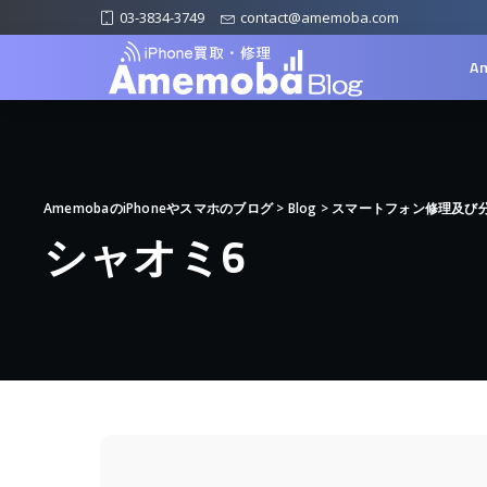
03-3834-3749
contact@amemoba.com
A
AmemobaのiPhoneやスマホのブログ
>
Blog
>
スマートフォン修理及び
シャオミ6