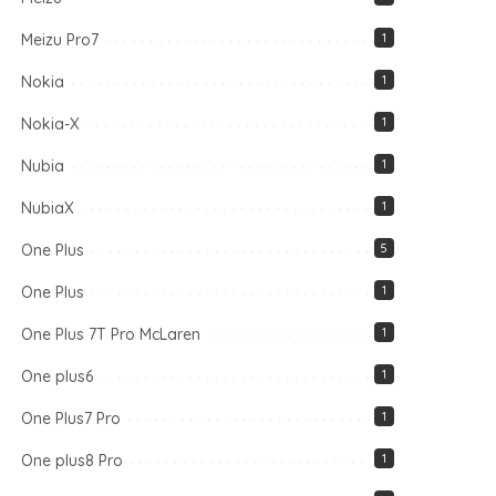
Meizu Pro7
1
Nokia
1
Nokia-X
1
Nubia
1
NubiaX
1
One Plus
5
One Plus
1
One Plus 7T Pro McLaren
1
One plus6
1
One Plus7 Pro
1
One plus8 Pro
1