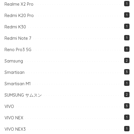
Realme X2 Pro
1
Redmi K20 Pro
1
Redmi K30
1
Redmi Note 7
1
Reno Pro3 5G
1
Samsung
2
Smartisan
3
Smartisan M1
1
SUMSUNG サムスン
2
VIVO
3
VIVO NEX
1
VIVO NEX3
1