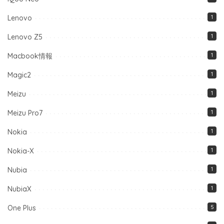
Lenovo
1
Lenovo Z5
1
Macbook情報
1
Magic2
1
Meizu
1
Meizu Pro7
1
Nokia
1
Nokia-X
1
Nubia
1
NubiaX
1
One Plus
5